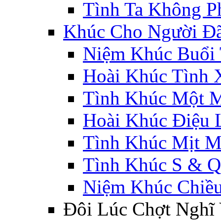
Tình Ta Không P
Khúc Cho Người Đ
Niệm Khúc Buổi
Hoài Khúc Tình 
Tình Khúc Một 
Hoài Khúc Điệu 
Tình Khúc Mịt 
Tình Khúc S & Q
Niệm Khúc Chiều
Đôi Lúc Chợt Nghĩ