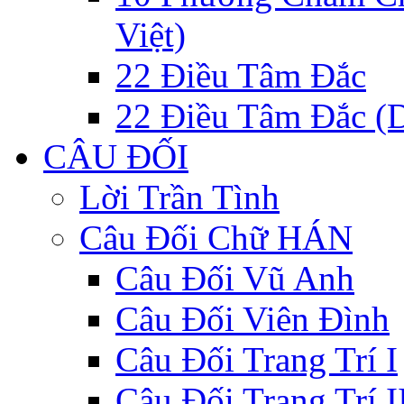
Việt)
22 Điều Tâm Đắc
22 Điều Tâm Đắc (D
CÂU ĐỐI
Lời Trần Tình
Câu Đối Chữ HÁN
Câu Đối Vũ Anh
Câu Đối Viên Đình
Câu Đối Trang Trí I
Câu Đối Trang Trí I