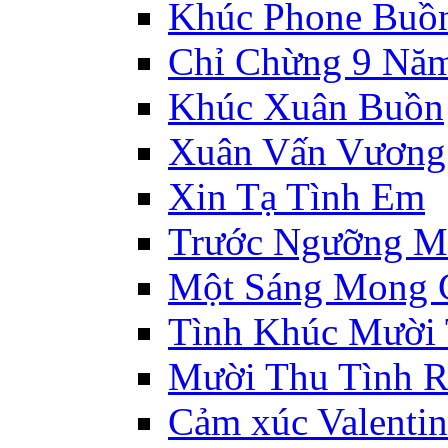
Khúc Phone Buồ
Chỉ Chừng 9 Nă
Khúc Xuân Buồn
Xuân Vấn Vương
Xin Tạ Tình Em
Trước Ngưỡng M
Một Sáng Mong 
Tình Khúc Mười
Mười Thu Tình R
Cảm xúc Valentin