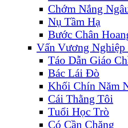
Chớm Nắng Ngâ
Nụ Tầm Hạ
Bước Chân Hoan
Vấn Vương Nghiệp
Táo Dẫn Giáo Ch
Bác Lái Đò
Khối Chín Năm 
Cái Thằng Tôi
Tuổi Học Trò
Có Cần Chăng