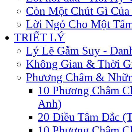
Còn Một Chút Gì Của
Lời Ngỏ Cho Một Tâ
TRIẾT LÝ
Lý Lẽ Gẫm Suy - Dan
Không Gian & Thời G
Phương Châm & Nhữn
10 Phương Châm C
Anh)
20 Điều Tâm Đắc (
10 Phương Châm C