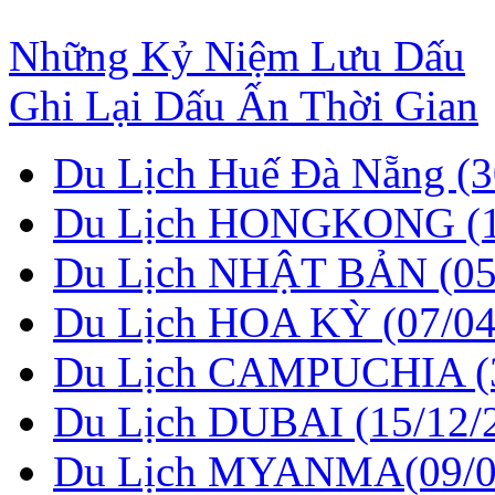
Những Kỷ Niệm Lưu Dấu
Ghi Lại Dấu Ấn Thời Gian
Du Lịch Huế Đà Nẵng (3
Du Lịch HONGKONG (1
Du Lịch NHẬT BẢN (05
Du Lịch HOA KỲ (07/04
Du Lịch CAMPUCHIA (3
Du Lịch DUBAI (15/12/
Du Lịch MYANMA(09/0