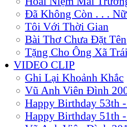
Hoài Niệm Mái Trườn
Đã Không Còn . . . Nữ
Tôi Với Thời Gian
Bài Thơ Chưa Đặt Tên
Tặng Cho Ông Xã Trái T
VIDEO CLIP
Ghi Lại Khoảnh Khắc
Vũ Anh Viên Đình 20
Happy Birthday 53th -
Happy Birthday 51th -