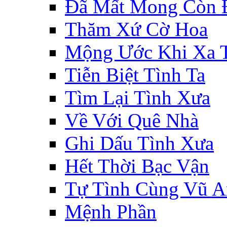
Đã Mất Mong Còn Đ
Thăm Xứ Cờ Hoa
Mộng Ước Khi Xa 
Tiễn Biệt Tình Ta
Tìm Lại Tình Xưa
Về Với Quê Nhà
Ghi Dấu Tình Xưa
Hết Thời Bạc Vận
Tự Tình Cùng Vũ A
Mệnh Phần