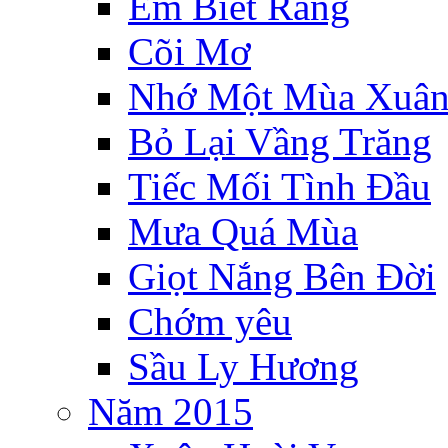
Em Biết Rằng
Cõi Mơ
Nhớ Một Mùa Xuâ
Bỏ Lại Vầng Trăng
Tiếc Mối Tình Đầu
Mưa Quá Mùa
Giọt Nắng Bên Đời
Chớm yêu
Sầu Ly Hương
Năm 2015