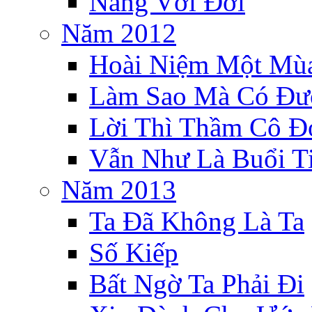
Nắng Với Đời
Năm 2012
Hoài Niệm Một Mù
Làm Sao Mà Có Đư
Lời Thì Thầm Cô Đ
Vẫn Như Là Buổi T
Năm 2013
Ta Đã Không Là Ta
Số Kiếp
Bất Ngờ Ta Phải Đi