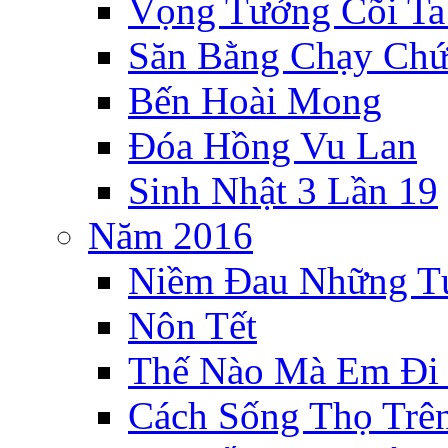
Vọng Tưởng Cõi Ta
Săn Bằng Chạy Ch
Bến Hoài Mong
Đóa Hồng Vu Lan
Sinh Nhật 3 Lần 19
Năm 2016
Niềm Đau Những T
Nôn Tết
Thế Nào Mà Em Đi 
Cách Sống Thọ Trê