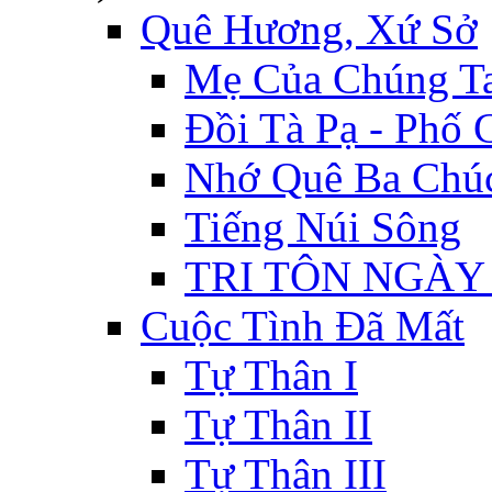
Quê Hương, Xứ Sở
Mẹ Của Chúng T
Đồi Tà Pạ - Phố
Nhớ Quê Ba Chú
Tiếng Núi Sông
TRI TÔN NGÀY
Cuộc Tình Đã Mất
Tự Thân I
Tự Thân II
Tự Thân III