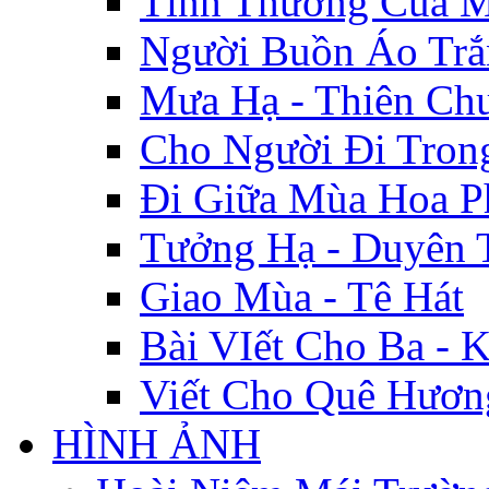
Tình Thương Của M
Người Buồn Áo Trắ
Mưa Hạ - Thiên Ch
Cho Người Đi Trong
Đi Giữa Mùa Hoa P
Tưởng Hạ - Duyên 
Giao Mùa - Tê Hát
Bài VIết Cho Ba - 
Viết Cho Quê Hươn
HÌNH ẢNH