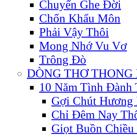
Chuyến Ghe Đời
Chốn Khẩu Môn
Phải Vậy Thôi
Mong Nhớ Vu Vơ
Trông Đò
DÒNG THƠ THONG
10 Năm Tình Đành 
Gợi Chút Hương 
Chỉ Đêm Nay Th
Giọt Buồn Chiề