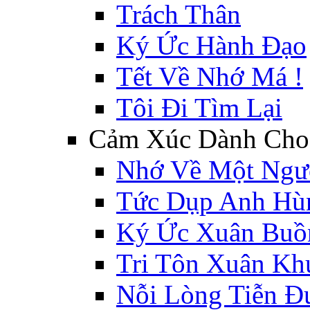
Trách Thân
Ký Ức Hành Đạo
Tết Về Nhớ Má !
Tôi Đi Tìm Lại
Cảm Xúc Dành Cho 
Nhớ Về Một Ngư
Tức Dụp Anh Hù
Ký Ức Xuân Buồ
Tri Tôn Xuân Kh
Nỗi Lòng Tiễn Đư