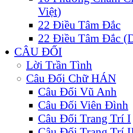
Việt)
22 Điều Tâm Đắc
22 Điều Tâm Đắc (D
CÂU ĐỐI
Lời Trần Tình
Câu Đối Chữ HÁN
Câu Đối Vũ Anh
Câu Đối Viên Đình
Câu Đối Trang Trí I
Câu Đối Trang Trí I