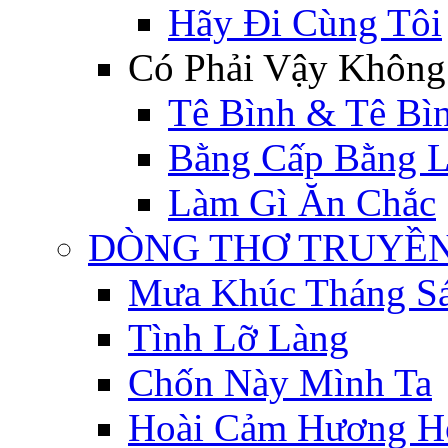
Hãy Đi Cùng Tôi
Có Phải Vậy Không
Tê Bình & Tê Bì
Bằng Cấp Bằng 
Làm Gì Ăn Chắc
DÒNG THƠ TRUYỀN 
Mưa Khúc Tháng S
Tình Lỡ Làng
Chốn Này Mình Ta
Hoài Cảm Hương H