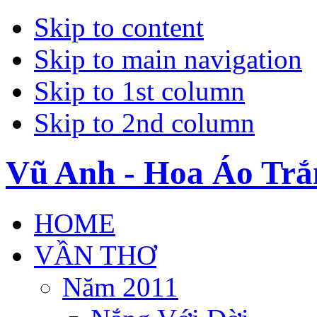
Skip to content
Skip to main navigation
Skip to 1st column
Skip to 2nd column
Vũ Anh - Hoa Áo Trắ
HOME
VẦN THƠ
Năm 2011