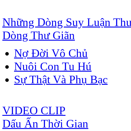
Những Dòng Suy Luận Thư
Dòng Thư Giãn
Nợ Đời Vô Chủ
Nuôi Con Tu Hú
Sự Thật Và Phụ Bạc
VIDEO CLIP
Dấu Ấn Thời Gian