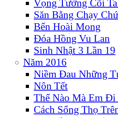
Vọng Tưởng Cõi Ta
Săn Bằng Chạy Ch
Bến Hoài Mong
Đóa Hồng Vu Lan
Sinh Nhật 3 Lần 19
Năm 2016
Niềm Đau Những T
Nôn Tết
Thế Nào Mà Em Đi 
Cách Sống Thọ Trê