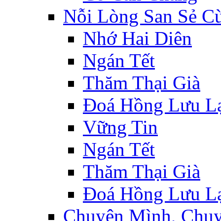
Nỗi Lòng San Sẻ C
Nhớ Hai Diên
Ngán Tết
Thăm Thại Già
Đoá Hồng Lưu L
Vững Tin
Ngán Tết
Thăm Thại Già
Đoá Hồng Lưu L
Chuyện Mình, Chuy