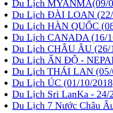
Du Lịch MYANMA(09/0
Du Lịch ĐÀI LOAN (22/
Du Lịch HÀN QUỐC (08
Du Lịch CANADA (16/1
Du Lịch CHÂU ÂU (26/1
Du Lịch ẤN ĐỘ - NEPAL
Du Lịch THÁI LAN (05/
Du Lịch ÚC (01/10/2018
Du Lịch Sri LanKa - 24/
Du Lịch 7 Nước Châu Âu