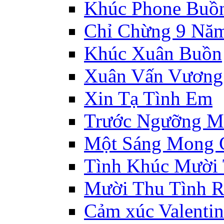
Khúc Phone Buồ
Chỉ Chừng 9 Nă
Khúc Xuân Buồn
Xuân Vấn Vương
Xin Tạ Tình Em
Trước Ngưỡng M
Một Sáng Mong 
Tình Khúc Mười
Mười Thu Tình R
Cảm xúc Valentin