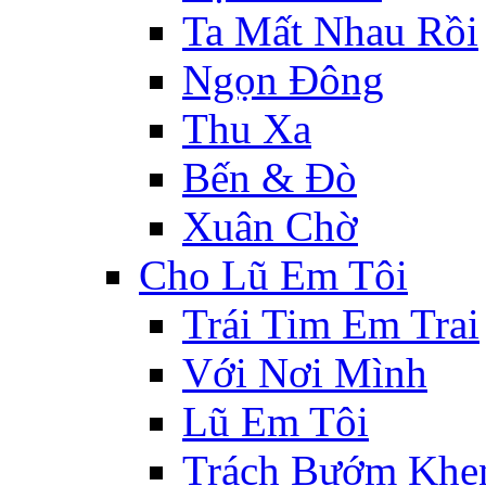
Ta Mất Nhau Rồi
Ngọn Đông
Thu Xa
Bến & Đò
Xuân Chờ
Cho Lũ Em Tôi
Trái Tim Em Trai
Với Nơi Mình
Lũ Em Tôi
Trách Bướm Khe