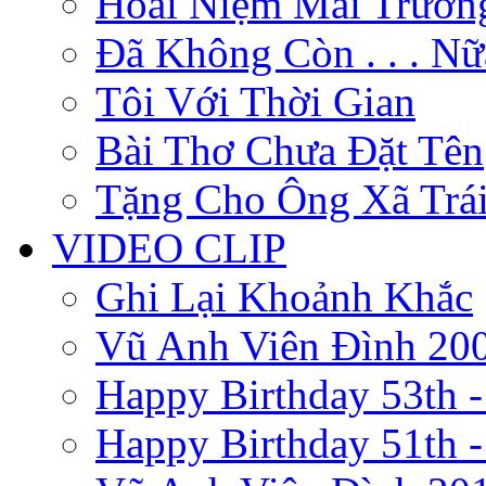
Hoài Niệm Mái Trườn
Đã Không Còn . . . Nữ
Tôi Với Thời Gian
Bài Thơ Chưa Đặt Tên
Tặng Cho Ông Xã Trái T
VIDEO CLIP
Ghi Lại Khoảnh Khắc
Vũ Anh Viên Đình 20
Happy Birthday 53th -
Happy Birthday 51th -