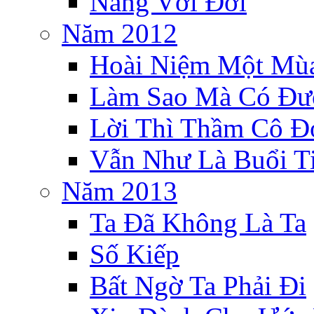
Nắng Với Đời
Năm 2012
Hoài Niệm Một Mù
Làm Sao Mà Có Đư
Lời Thì Thầm Cô Đ
Vẫn Như Là Buổi T
Năm 2013
Ta Đã Không Là Ta
Số Kiếp
Bất Ngờ Ta Phải Đi