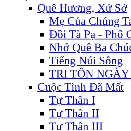
Quê Hương, Xứ Sở
Mẹ Của Chúng T
Đồi Tà Pạ - Phố
Nhớ Quê Ba Chú
Tiếng Núi Sông
TRI TÔN NGÀY
Cuộc Tình Đã Mất
Tự Thân I
Tự Thân II
Tự Thân III