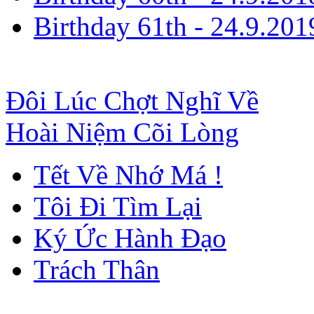
Birthday 61th - 24.9.201
Đôi Lúc Chợt Nghĩ Về
Hoài Niệm Cõi Lòng
Tết Về Nhớ Má !
Tôi Đi Tìm Lại
Ký Ức Hành Đạo
Trách Thân