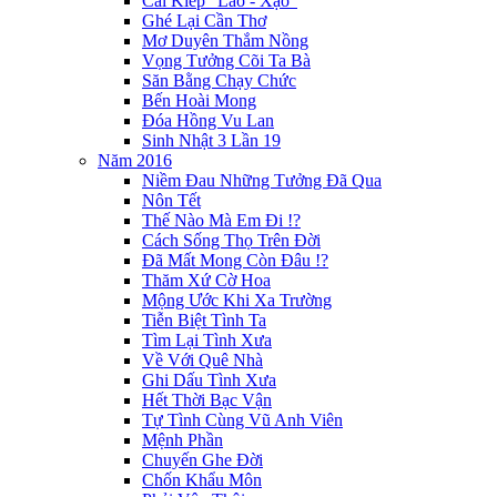
Cái Kiếp "Lao - Xạo"
Ghé Lại Cần Thơ
Mơ Duyên Thắm Nồng
Vọng Tưởng Cõi Ta Bà
Săn Bằng Chạy Chức
Bến Hoài Mong
Đóa Hồng Vu Lan
Sinh Nhật 3 Lần 19
Năm 2016
Niềm Đau Những Tưởng Đã Qua
Nôn Tết
Thế Nào Mà Em Đi !?
Cách Sống Thọ Trên Đời
Đã Mất Mong Còn Đâu !?
Thăm Xứ Cờ Hoa
Mộng Ước Khi Xa Trường
Tiễn Biệt Tình Ta
Tìm Lại Tình Xưa
Về Với Quê Nhà
Ghi Dấu Tình Xưa
Hết Thời Bạc Vận
Tự Tình Cùng Vũ Anh Viên
Mệnh Phần
Chuyến Ghe Đời
Chốn Khẩu Môn