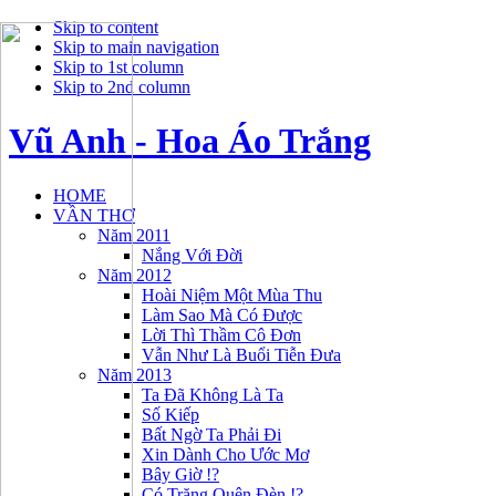
Skip to content
Skip to main navigation
Skip to 1st column
Skip to 2nd column
Vũ Anh - Hoa Áo Trắng
HOME
VẦN THƠ
Năm 2011
Nắng Với Đời
Năm 2012
Hoài Niệm Một Mùa Thu
Làm Sao Mà Có Được
Lời Thì Thầm Cô Đơn
Vẫn Như Là Buổi Tiễn Đưa
Năm 2013
Ta Đã Không Là Ta
Số Kiếp
Bất Ngờ Ta Phải Đi
Xin Dành Cho Ước Mơ
Bây Giờ !?
Có Trăng Quên Đèn !?