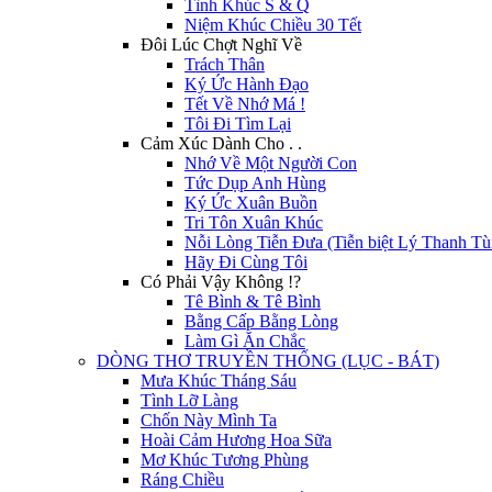
Tình Khúc S & Q
Niệm Khúc Chiều 30 Tết
Đôi Lúc Chợt Nghĩ Về
Trách Thân
Ký Ức Hành Đạo
Tết Về Nhớ Má !
Tôi Đi Tìm Lại
Cảm Xúc Dành Cho . .
Nhớ Về Một Người Con
Tức Dụp Anh Hùng
Ký Ức Xuân Buồn
Tri Tôn Xuân Khúc
Nỗi Lòng Tiễn Đưa (Tiễn biệt Lý Thanh Tù
Hãy Đi Cùng Tôi
Có Phải Vậy Không !?
Tê Bình & Tê Bình
Bằng Cấp Bằng Lòng
Làm Gì Ăn Chắc
DÒNG THƠ TRUYỀN THỐNG (LỤC - BÁT)
Mưa Khúc Tháng Sáu
Tình Lỡ Làng
Chốn Này Mình Ta
Hoài Cảm Hương Hoa Sữa
Mơ Khúc Tương Phùng
Ráng Chiều