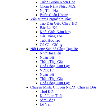
Trách Bướm Khen Hoa
Chớm Nắng Ngâu Mưa
Nụ Tầm Hạ
Bước Chân Hoang
Vấn Vương Nghiệp “Thầy”
Táo Dẫn Giáo Chầu Trời
Bác Lái Đò
Khối Chín Năm Nay
Cái Thằng Tôi
Tuổi Học Trò
Có Cần Chăng
Nỗi Lòng San Sẻ Cùng Bạn Bè
Nhớ Hai Diên
Ngán Tết
Thăm Thại Già
Đoá Hồng Lưu Lạc
Vững Tin
Ngán Tết
Thăm Thại Già
Đoá Hồng Lưu Lạc
Chuyện Mình, Chuyện Người, Chuyện Đời
Thói Đời
Khó Lắm Thôi
Sắm Bằng
Lỡ Vận