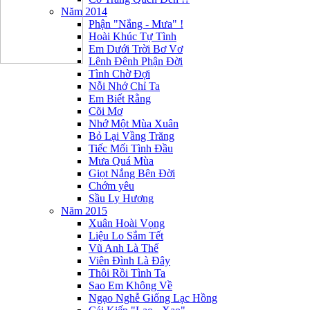
Năm 2014
Phận "Nắng - Mưa" !
Hoài Khúc Tự Tình
Em Dưới Trời Bơ Vơ
Lênh Đênh Phận Đời
Tình Chờ Đợi
Nỗi Nhớ Chỉ Ta
Em Biết Rằng
Cõi Mơ
Nhớ Một Mùa Xuân
Bỏ Lại Vầng Trăng
Tiếc Mối Tình Đầu
Mưa Quá Mùa
Giọt Nắng Bên Đời
Chớm yêu
Sầu Ly Hương
Năm 2015
Xuân Hoài Vọng
Liệu Lo Sắm Tết
Vũ Anh Là Thế
Viên Đình Là Đây
Thôi Rồi Tình Ta
Sao Em Không Về
Ngạo Nghễ Giống Lạc Hồng