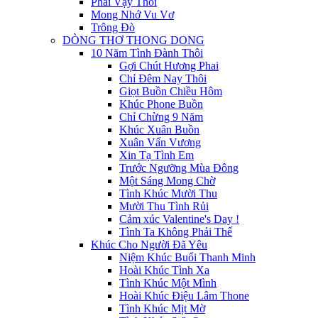
Phải Vậy Thôi
Mong Nhớ Vu Vơ
Trông Đò
DÒNG THƠ THONG DONG
10 Năm Tình Đành Thôi
Gợi Chút Hương Phai
Chỉ Đêm Nay Thôi
Giọt Buồn Chiều Hôm
Khúc Phone Buồn
Chỉ Chừng 9 Năm
Khúc Xuân Buồn
Xuân Vấn Vương
Xin Tạ Tình Em
Trước Ngưỡng Mùa Đông
Một Sáng Mong Chờ
Tình Khúc Mười Thu
Mười Thu Tình Rủi
Cảm xúc Valentine's Day !
Tình Ta Không Phải Thế
Khúc Cho Người Đã Yêu
Niệm Khúc Buổi Thanh Minh
Hoài Khúc Tình Xa
Tình Khúc Một Mình
Hoài Khúc Điệu Lâm Thone
Tình Khúc Mịt Mờ