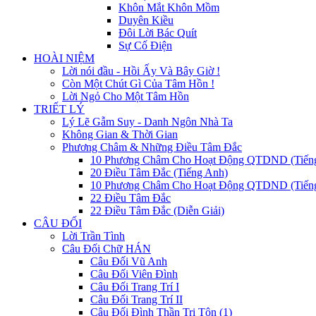
Khôn Mắt Khôn Mồm
Duyên Kiều
Đôi Lời Bác Quít
Sự Cố Điện
HOÀI NIỆM
Lời nói đầu - Hồi Ấy Và Bây Giờ !
Còn Một Chút Gì Của Tâm Hồn !
Lời Ngỏ Cho Một Tâm Hồn
TRIẾT LÝ
Lý Lẽ Gẫm Suy - Danh Ngôn Nhà Ta
Không Gian & Thời Gian
Phương Châm & Những Điều Tâm Đắc
10 Phương Châm Cho Hoạt Động QTDND (Tiến
20 Điều Tâm Đắc (Tiếng Anh)
10 Phương Châm Cho Hoạt Động QTDND (Tiếng
22 Điều Tâm Đắc
22 Điều Tâm Đắc (Diễn Giải)
CÂU ĐỐI
Lời Trần Tình
Câu Đối Chữ HÁN
Câu Đối Vũ Anh
Câu Đối Viên Đình
Câu Đối Trang Trí I
Câu Đối Trang Trí II
Câu Đối Đình Thần Tri Tôn (1)