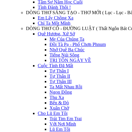
Tâm Sự Năm Học Cuối
Tình Đành Thôi !
DÒNG THƠ SÁNG TẠO - THƠ MỚI ( Lục - Lục - Bát
Em Lấy Chồng Xa
Chỉ Ta Một Mình
DÒNG THƠ CỔ - ĐƯỜNG LUẬT ( Thất Ngôn Bát Cú
Quê Hương, Xứ Sở
Mẹ Của Chúng Ta
Đồi Tà Pạ - Phố Chơn Phnum
Nhớ Quê Ba Chúc
Tiếng Núi Sông
TRI TÔN NGÀY VỀ
Cuộc Tình Đã Mất
Tự Thân I
Tự Thân II
Tự Thân III
Ta Mất Nhau Rồi
Ngọn Đông
Thu Xa
Bến & Đò
Xuân Chờ
Cho Lũ Em Tôi
Trái Tim Em Trai
Với Nơi Mình
Lũ Em Tôi