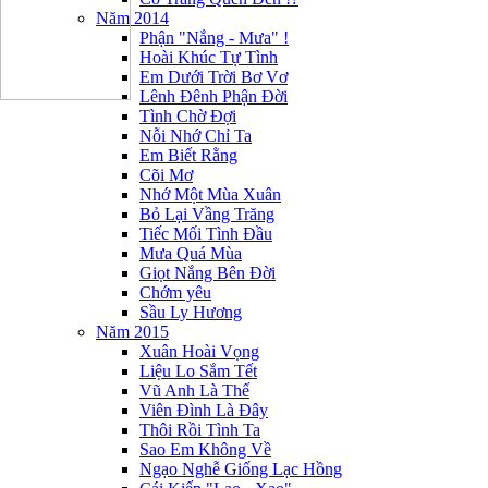
Năm 2014
Phận "Nắng - Mưa" !
Hoài Khúc Tự Tình
Em Dưới Trời Bơ Vơ
Lênh Đênh Phận Đời
Tình Chờ Đợi
Nỗi Nhớ Chỉ Ta
Em Biết Rằng
Cõi Mơ
Nhớ Một Mùa Xuân
Bỏ Lại Vầng Trăng
Tiếc Mối Tình Đầu
Mưa Quá Mùa
Giọt Nắng Bên Đời
Chớm yêu
Sầu Ly Hương
Năm 2015
Xuân Hoài Vọng
Liệu Lo Sắm Tết
Vũ Anh Là Thế
Viên Đình Là Đây
Thôi Rồi Tình Ta
Sao Em Không Về
Ngạo Nghễ Giống Lạc Hồng