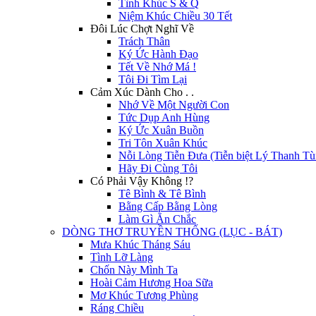
Tình Khúc S & Q
Niệm Khúc Chiều 30 Tết
Đôi Lúc Chợt Nghĩ Về
Trách Thân
Ký Ức Hành Đạo
Tết Về Nhớ Má !
Tôi Đi Tìm Lại
Cảm Xúc Dành Cho . .
Nhớ Về Một Người Con
Tức Dụp Anh Hùng
Ký Ức Xuân Buồn
Tri Tôn Xuân Khúc
Nỗi Lòng Tiễn Đưa (Tiễn biệt Lý Thanh Tù
Hãy Đi Cùng Tôi
Có Phải Vậy Không !?
Tê Bình & Tê Bình
Bằng Cấp Bằng Lòng
Làm Gì Ăn Chắc
DÒNG THƠ TRUYỀN THỐNG (LỤC - BÁT)
Mưa Khúc Tháng Sáu
Tình Lỡ Làng
Chốn Này Mình Ta
Hoài Cảm Hương Hoa Sữa
Mơ Khúc Tương Phùng
Ráng Chiều