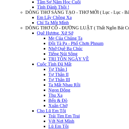
Tâm Sự Năm Học Cuối
Tình Đành Thôi !
DÒNG THƠ SÁNG TẠO - THƠ MỚI ( Lục - Lục - Bát
Em Lấy Chồng Xa
Chỉ Ta Một Mình
DÒNG THƠ CỔ - ĐƯỜNG LUẬT ( Thất Ngôn Bát Cú
Quê Hương, Xứ Sở
Mẹ Của Chúng Ta
Đồi Tà Pạ - Phố Chơn Phnum
Nhớ Quê Ba Chúc
Tiếng Núi Sông
TRI TÔN NGÀY VỀ
Cuộc Tình Đã Mất
Tự Thân I
Tự Thân II
Tự Thân III
Ta Mất Nhau Rồi
Ngọn Đông
Thu Xa
Bến & Đò
Xuân Chờ
Cho Lũ Em Tôi
Trái Tim Em Trai
Với Nơi Mình
Lũ Em Tôi