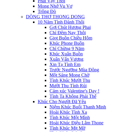
Phải Vậy Thôi
Mong Nhớ Vu Vơ
Trông Đò
DÒNG THƠ THONG DONG
10 Năm Tình Đành Thôi
Gợi Chút Hương Phai
Chỉ Đêm Nay Thôi
Giọt Buồn Chiều Hôm
Khúc Phone Buồn
Chỉ Chừng 9 Năm
Khúc Xuân Buồn
Xuân Vấn Vương
Xin Tạ Tình Em
Trước Ngưỡng Mùa Đông
Một Sáng Mong Chờ
Tình Khúc Mười Thu
Mười Thu Tình Rủi
Cảm xúc Valentine's Day !
Tình Ta Không Phải Thế
Khúc Cho Người Đã Yêu
Niệm Khúc Buổi Thanh Minh
Hoài Khúc Tình Xa
Tình Khúc Một Mình
Hoài Khúc Điệu Lâm Thone
Tình Khúc Mịt Mờ