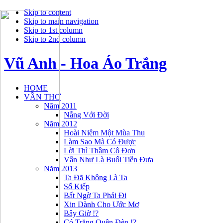
Skip to content
Skip to main navigation
Skip to 1st column
Skip to 2nd column
Vũ Anh - Hoa Áo Trắng
HOME
VẦN THƠ
Năm 2011
Nắng Với Đời
Năm 2012
Hoài Niệm Một Mùa Thu
Làm Sao Mà Có Được
Lời Thì Thầm Cô Đơn
Vẫn Như Là Buổi Tiễn Đưa
Năm 2013
Ta Đã Không Là Ta
Số Kiếp
Bất Ngờ Ta Phải Đi
Xin Dành Cho Ước Mơ
Bây Giờ !?
Có Trăng Quên Đèn !?