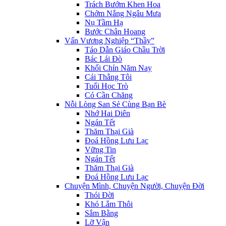
Trách Bướm Khen Hoa
Chớm Nắng Ngâu Mưa
Nụ Tầm Hạ
Bước Chân Hoang
Vấn Vương Nghiệp “Thầy”
Táo Dẫn Giáo Chầu Trời
Bác Lái Đò
Khối Chín Năm Nay
Cái Thằng Tôi
Tuổi Học Trò
Có Cần Chăng
Nỗi Lòng San Sẻ Cùng Bạn Bè
Nhớ Hai Diên
Ngán Tết
Thăm Thại Già
Đoá Hồng Lưu Lạc
Vững Tin
Ngán Tết
Thăm Thại Già
Đoá Hồng Lưu Lạc
Chuyện Mình, Chuyện Người, Chuyện Đời
Thói Đời
Khó Lắm Thôi
Sắm Bằng
Lỡ Vận