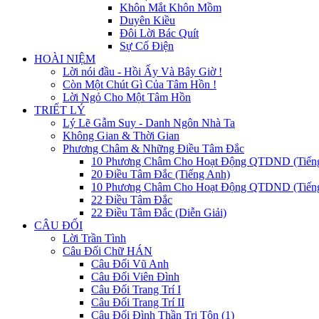
Khôn Mắt Khôn Mồm
Duyên Kiều
Đôi Lời Bác Quít
Sự Cố Điện
HOÀI NIỆM
Lời nói đầu - Hồi Ấy Và Bây Giờ !
Còn Một Chút Gì Của Tâm Hồn !
Lời Ngỏ Cho Một Tâm Hồn
TRIẾT LÝ
Lý Lẽ Gẫm Suy - Danh Ngôn Nhà Ta
Không Gian & Thời Gian
Phương Châm & Những Điều Tâm Đắc
10 Phương Châm Cho Hoạt Động QTDND (Tiến
20 Điều Tâm Đắc (Tiếng Anh)
10 Phương Châm Cho Hoạt Động QTDND (Tiếng
22 Điều Tâm Đắc
22 Điều Tâm Đắc (Diễn Giải)
CÂU ĐỐI
Lời Trần Tình
Câu Đối Chữ HÁN
Câu Đối Vũ Anh
Câu Đối Viên Đình
Câu Đối Trang Trí I
Câu Đối Trang Trí II
Câu Đối Đình Thần Tri Tôn (1)