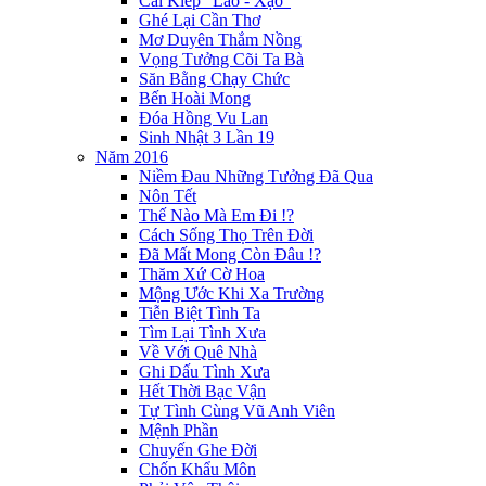
Cái Kiếp "Lao - Xạo"
Ghé Lại Cần Thơ
Mơ Duyên Thắm Nồng
Vọng Tưởng Cõi Ta Bà
Săn Bằng Chạy Chức
Bến Hoài Mong
Đóa Hồng Vu Lan
Sinh Nhật 3 Lần 19
Năm 2016
Niềm Đau Những Tưởng Đã Qua
Nôn Tết
Thế Nào Mà Em Đi !?
Cách Sống Thọ Trên Đời
Đã Mất Mong Còn Đâu !?
Thăm Xứ Cờ Hoa
Mộng Ước Khi Xa Trường
Tiễn Biệt Tình Ta
Tìm Lại Tình Xưa
Về Với Quê Nhà
Ghi Dấu Tình Xưa
Hết Thời Bạc Vận
Tự Tình Cùng Vũ Anh Viên
Mệnh Phần
Chuyến Ghe Đời
Chốn Khẩu Môn