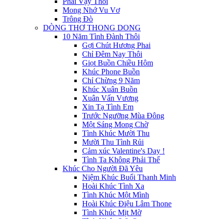
Phải Vậy Thôi
Mong Nhớ Vu Vơ
Trông Đò
DÒNG THƠ THONG DONG
10 Năm Tình Đành Thôi
Gợi Chút Hương Phai
Chỉ Đêm Nay Thôi
Giọt Buồn Chiều Hôm
Khúc Phone Buồn
Chỉ Chừng 9 Năm
Khúc Xuân Buồn
Xuân Vấn Vương
Xin Tạ Tình Em
Trước Ngưỡng Mùa Đông
Một Sáng Mong Chờ
Tình Khúc Mười Thu
Mười Thu Tình Rủi
Cảm xúc Valentine's Day !
Tình Ta Không Phải Thế
Khúc Cho Người Đã Yêu
Niệm Khúc Buổi Thanh Minh
Hoài Khúc Tình Xa
Tình Khúc Một Mình
Hoài Khúc Điệu Lâm Thone
Tình Khúc Mịt Mờ