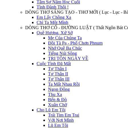
Tâm Sự Năm Học Cuối
Tình Đành Thôi !
DÒNG THƠ SÁNG TẠO - THƠ MỚI ( Lục - Lục - Bát
Em Lấy Chồng Xa
Chỉ Ta Một Mình
DÒNG THƠ CỔ - ĐƯỜNG LUẬT ( Thất Ngôn Bát Cú
Quê Hương, Xứ Sở
Mẹ Của Chúng Ta
Đồi Tà Pạ - Phố Chơn Phnum
Nhớ Quê Ba Chúc
Tiếng Núi Sông
TRI TÔN NGÀY VỀ
Cuộc Tình Đã Mất
Tự Thân I
Tự Thân II
Tự Thân III
Ta Mất Nhau Rồi
Ngọn Đông
Thu Xa
Bến & Đò
Xuân Chờ
Cho Lũ Em Tôi
Trái Tim Em Trai
Với Nơi Mình
Lũ Em Tôi