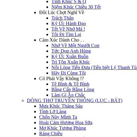
Tình Khúc S & Q
Niệm Khúc Chiều 30 Tết
Đôi Lúc Chợt Nghĩ Về
Trách Thân
Ký Ức Hành Đạo
Tết Về Nhớ Má !
Tôi Đi Tìm Lại
Cảm Xúc Dành Cho . .
Nhớ Về Một Người Con
Tức Dụp Anh Hùng
Ký Ức Xuân Buồn
Tri Tôn Xuân Khúc
Nỗi Lòng Tiễn Đưa (Tiễn biệt Lý Thanh Tù
Hãy Đi Cùng Tôi
Có Phải Vậy Không !?
Tê Bình & Tê Bình
Bằng Cấp Bằng Lòng
Làm Gì Ăn Chắc
DÒNG THƠ TRUYỀN THỐNG (LỤC - BÁT)
Mưa Khúc Tháng Sáu
Tình Lỡ Làng
Chốn Này Mình Ta
Hoài Cảm Hương Hoa Sữa
Mơ Khúc Tương Phùng
Ráng Chiều