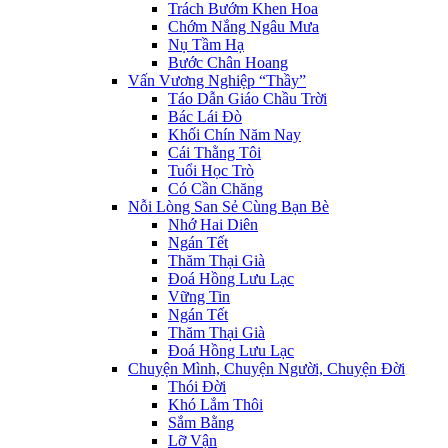
Trách Bướm Khen Hoa
Chớm Nắng Ngâu Mưa
Nụ Tầm Hạ
Bước Chân Hoang
Vấn Vương Nghiệp “Thầy”
Táo Dẫn Giáo Chầu Trời
Bác Lái Đò
Khối Chín Năm Nay
Cái Thằng Tôi
Tuổi Học Trò
Có Cần Chăng
Nỗi Lòng San Sẻ Cùng Bạn Bè
Nhớ Hai Diên
Ngán Tết
Thăm Thại Già
Đoá Hồng Lưu Lạc
Vững Tin
Ngán Tết
Thăm Thại Già
Đoá Hồng Lưu Lạc
Chuyện Mình, Chuyện Người, Chuyện Đời
Thói Đời
Khó Lắm Thôi
Sắm Bằng
Lỡ Vận