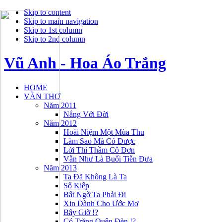
Skip to content
Skip to main navigation
Skip to 1st column
Skip to 2nd column
Vũ Anh - Hoa Áo Trắng
HOME
VẦN THƠ
Năm 2011
Nắng Với Đời
Năm 2012
Hoài Niệm Một Mùa Thu
Làm Sao Mà Có Được
Lời Thì Thầm Cô Đơn
Vẫn Như Là Buổi Tiễn Đưa
Năm 2013
Ta Đã Không Là Ta
Số Kiếp
Bất Ngờ Ta Phải Đi
Xin Dành Cho Ước Mơ
Bây Giờ !?
Có Trăng Quên Đèn !?