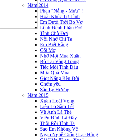
Năm 2014
Phận "Nắng - Mưa" !
Hoài Khúc Tự Tình
Em Dưới Trời Bơ Vơ
Lênh Đênh Phận Đời
Tình Chờ Đợi
Nỗi Nhớ Chỉ Ta
Em Biết Rằng
Cõi Mơ
Nhớ Một Mùa Xuân
Bỏ Lại Vầng Trăng
Tiếc Mối Tình Đầu
Mưa Quá Mùa
Giọt Nắng Bên Đời
Chớm yêu
Sầu Ly Hương
Năm 2015
Xuân Hoài Vọng
Liệu Lo Sắm Tết
Vũ Anh Là Thế
Viên Đình Là Đây
Thôi Rồi Tình Ta
Sao Em Không Về
Ngạo Nghễ Giống Lạc Hồng