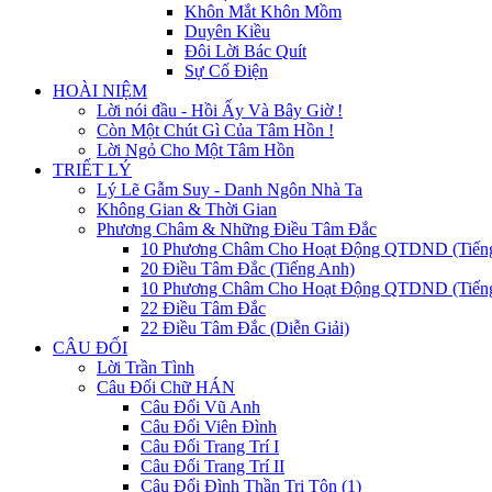
Khôn Mắt Khôn Mồm
Duyên Kiều
Đôi Lời Bác Quít
Sự Cố Điện
HOÀI NIỆM
Lời nói đầu - Hồi Ấy Và Bây Giờ !
Còn Một Chút Gì Của Tâm Hồn !
Lời Ngỏ Cho Một Tâm Hồn
TRIẾT LÝ
Lý Lẽ Gẫm Suy - Danh Ngôn Nhà Ta
Không Gian & Thời Gian
Phương Châm & Những Điều Tâm Đắc
10 Phương Châm Cho Hoạt Động QTDND (Tiến
20 Điều Tâm Đắc (Tiếng Anh)
10 Phương Châm Cho Hoạt Động QTDND (Tiếng
22 Điều Tâm Đắc
22 Điều Tâm Đắc (Diễn Giải)
CÂU ĐỐI
Lời Trần Tình
Câu Đối Chữ HÁN
Câu Đối Vũ Anh
Câu Đối Viên Đình
Câu Đối Trang Trí I
Câu Đối Trang Trí II
Câu Đối Đình Thần Tri Tôn (1)