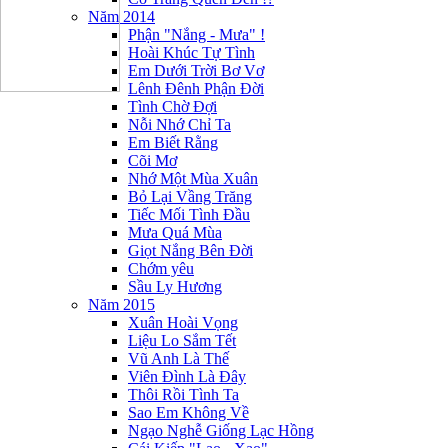
Năm 2014
Phận "Nắng - Mưa" !
Hoài Khúc Tự Tình
Em Dưới Trời Bơ Vơ
Lênh Đênh Phận Đời
Tình Chờ Đợi
Nỗi Nhớ Chỉ Ta
Em Biết Rằng
Cõi Mơ
Nhớ Một Mùa Xuân
Bỏ Lại Vầng Trăng
Tiếc Mối Tình Đầu
Mưa Quá Mùa
Giọt Nắng Bên Đời
Chớm yêu
Sầu Ly Hương
Năm 2015
Xuân Hoài Vọng
Liệu Lo Sắm Tết
Vũ Anh Là Thế
Viên Đình Là Đây
Thôi Rồi Tình Ta
Sao Em Không Về
Ngạo Nghễ Giống Lạc Hồng