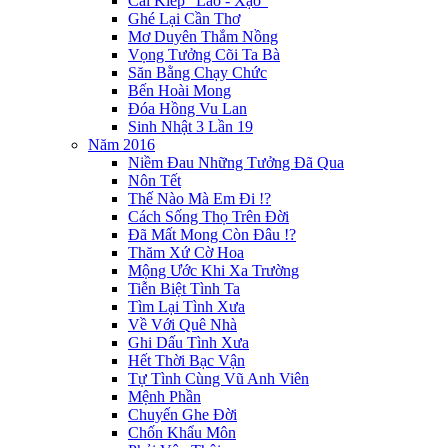
Cái Kiếp "Lao - Xạo"
Ghé Lại Cần Thơ
Mơ Duyên Thắm Nồng
Vọng Tưởng Cõi Ta Bà
Săn Bằng Chạy Chức
Bến Hoài Mong
Đóa Hồng Vu Lan
Sinh Nhật 3 Lần 19
Năm 2016
Niềm Đau Những Tưởng Đã Qua
Nôn Tết
Thế Nào Mà Em Đi !?
Cách Sống Thọ Trên Đời
Đã Mất Mong Còn Đâu !?
Thăm Xứ Cờ Hoa
Mộng Ước Khi Xa Trường
Tiễn Biệt Tình Ta
Tìm Lại Tình Xưa
Về Với Quê Nhà
Ghi Dấu Tình Xưa
Hết Thời Bạc Vận
Tự Tình Cùng Vũ Anh Viên
Mệnh Phần
Chuyến Ghe Đời
Chốn Khẩu Môn