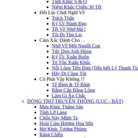
Tình Khúc S & Q
Niệm Khúc Chiều 30 Tết
Đôi Lúc Chợt Nghĩ Về
Trách Thân
Ký Ức Hành Đạo
Tết Về Nhớ Má !
Tôi Đi Tìm Lại
Cảm Xúc Dành Cho . .
Nhớ Về Một Người Con
Tức Dụp Anh Hùng
Ký Ức Xuân Buồn
Tri Tôn Xuân Khúc
Nỗi Lòng Tiễn Đưa (Tiễn biệt Lý Thanh Tù
Hãy Đi Cùng Tôi
Có Phải Vậy Không !?
Tê Bình & Tê Bình
Bằng Cấp Bằng Lòng
Làm Gì Ăn Chắc
DÒNG THƠ TRUYỀN THỐNG (LỤC - BÁT)
Mưa Khúc Tháng Sáu
Tình Lỡ Làng
Chốn Này Mình Ta
Hoài Cảm Hương Hoa Sữa
Mơ Khúc Tương Phùng
Ráng Chiều