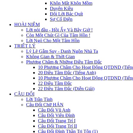
Khôn Mắt Khôn Mồm
Duyên Kiều
Đôi Lời Bác Quít
Sự Cố Điện
HOÀI NIỆM
Lời nói đầu - Hồi Ấy Và Bây Giờ !
Còn Một Chút Gì Của Tâm Hồn !
Lời Ngỏ Cho Một Tâm Hồn
TRIẾT LÝ
Lý Lẽ Gẫm Suy - Danh Ngôn Nhà Ta
Không Gian & Thời Gian
Phương Châm & Những Điều Tâm Đắc
10 Phương Châm Cho Hoạt Động QTDND (Tiến
20 Điều Tâm Đắc (Tiếng Anh)
10 Phương Châm Cho Hoạt Động QTDND (Tiếng
22 Điều Tâm Đắc
22 Điều Tâm Đắc (Diễn Giải)
CÂU ĐỐI
Lời Trần Tình
Câu Đối Chữ HÁN
Câu Đối Vũ Anh
Câu Đối Viên Đình
Câu Đối Trang Trí I
Câu Đối Trang Trí II
Câu Đối Đình Thần Tri Tôn (1)