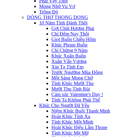
Phải Vậy Thôi
Mong Nhớ Vu Vơ
Trông Đò
DÒNG THƠ THONG DONG
10 Năm Tình Đành Thôi
Gợi Chút Hương Phai
Chỉ Đêm Nay Thôi
Giọt Buồn Chiều Hôm
Khúc Phone Buồn
Chỉ Chừng 9 Năm
Khúc Xuân Buồn
Xuân Vấn Vương
Xin Tạ Tình Em
Trước Ngưỡng Mùa Đông
Một Sáng Mong Chờ
Tình Khúc Mười Thu
Mười Thu Tình Rủi
Cảm xúc Valentine's Day !
Tình Ta Không Phải Thế
Khúc Cho Người Đã Yêu
Niệm Khúc Buổi Thanh Minh
Hoài Khúc Tình Xa
Tình Khúc Một Mình
Hoài Khúc Điệu Lâm Thone
Tình Khúc Mịt Mờ