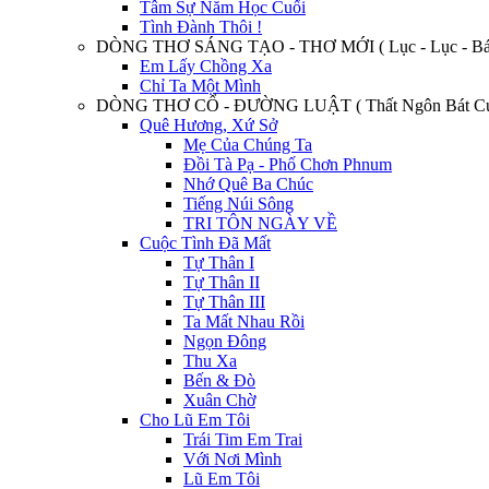
Tâm Sự Năm Học Cuối
Tình Đành Thôi !
DÒNG THƠ SÁNG TẠO - THƠ MỚI ( Lục - Lục - Bát
Em Lấy Chồng Xa
Chỉ Ta Một Mình
DÒNG THƠ CỔ - ĐƯỜNG LUẬT ( Thất Ngôn Bát Cú
Quê Hương, Xứ Sở
Mẹ Của Chúng Ta
Đồi Tà Pạ - Phố Chơn Phnum
Nhớ Quê Ba Chúc
Tiếng Núi Sông
TRI TÔN NGÀY VỀ
Cuộc Tình Đã Mất
Tự Thân I
Tự Thân II
Tự Thân III
Ta Mất Nhau Rồi
Ngọn Đông
Thu Xa
Bến & Đò
Xuân Chờ
Cho Lũ Em Tôi
Trái Tim Em Trai
Với Nơi Mình
Lũ Em Tôi