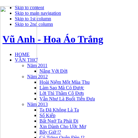
Skip to content
Skip to main navigation
Skip to 1st column
Skip to 2nd column
Vũ Anh - Hoa Áo Trắng
HOME
VẦN THƠ
Năm 2011
Nắng Với Đời
Năm 2012
Hoài Niệm Một Mùa Thu
Làm Sao Mà Có Được
Lời Thì Thầm Cô Đơn
Vẫn Như Là Buổi Tiễn Đưa
Năm 2013
Ta Đã Không Là Ta
Số Kiếp
Bất Ngờ Ta Phải Đi
Xin Dành Cho Ước Mơ
Bây Giờ !?
Có Trăng Quên Đèn !?