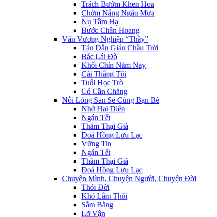
Trách Bướm Khen Hoa
Chớm Nắng Ngâu Mưa
Nụ Tầm Hạ
Bước Chân Hoang
Vấn Vương Nghiệp “Thầy”
Táo Dẫn Giáo Chầu Trời
Bác Lái Đò
Khối Chín Năm Nay
Cái Thằng Tôi
Tuổi Học Trò
Có Cần Chăng
Nỗi Lòng San Sẻ Cùng Bạn Bè
Nhớ Hai Diên
Ngán Tết
Thăm Thại Già
Đoá Hồng Lưu Lạc
Vững Tin
Ngán Tết
Thăm Thại Già
Đoá Hồng Lưu Lạc
Chuyện Mình, Chuyện Người, Chuyện Đời
Thói Đời
Khó Lắm Thôi
Sắm Bằng
Lỡ Vận