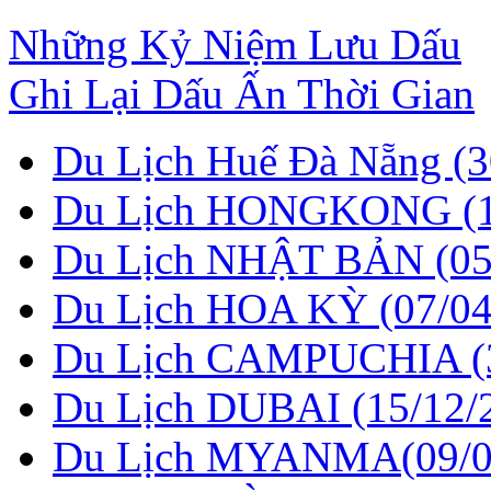
Những Kỷ Niệm Lưu Dấu
Ghi Lại Dấu Ấn Thời Gian
Du Lịch Huế Đà Nẵng (3
Du Lịch HONGKONG (1
Du Lịch NHẬT BẢN (05
Du Lịch HOA KỲ (07/04
Du Lịch CAMPUCHIA (3
Du Lịch DUBAI (15/12/
Du Lịch MYANMA(09/0