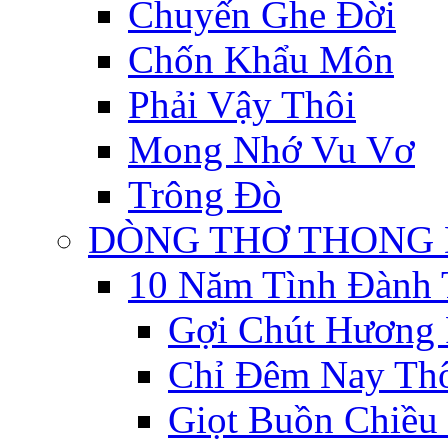
Chuyến Ghe Đời
Chốn Khẩu Môn
Phải Vậy Thôi
Mong Nhớ Vu Vơ
Trông Đò
DÒNG THƠ THONG
10 Năm Tình Đành 
Gợi Chút Hương 
Chỉ Đêm Nay Th
Giọt Buồn Chiề