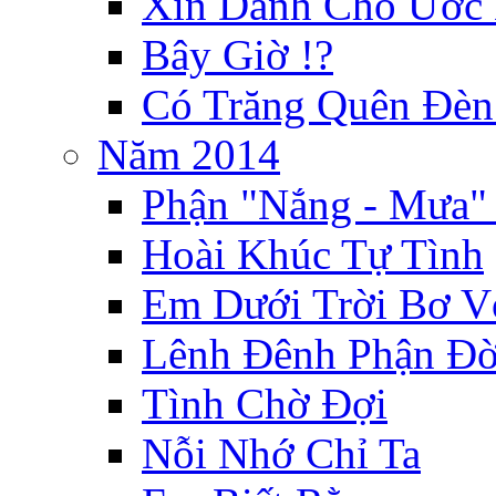
Xin Dành Cho Ước
Bây Giờ !?
Có Trăng Quên Đèn
Năm 2014
Phận "Nắng - Mưa" 
Hoài Khúc Tự Tình
Em Dưới Trời Bơ V
Lênh Đênh Phận Đờ
Tình Chờ Đợi
Nỗi Nhớ Chỉ Ta