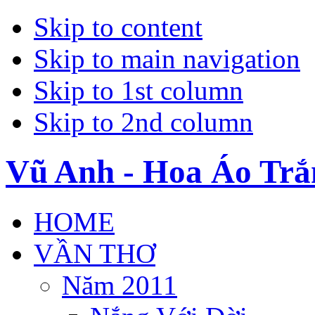
Skip to content
Skip to main navigation
Skip to 1st column
Skip to 2nd column
Vũ Anh - Hoa Áo Trắ
HOME
VẦN THƠ
Năm 2011