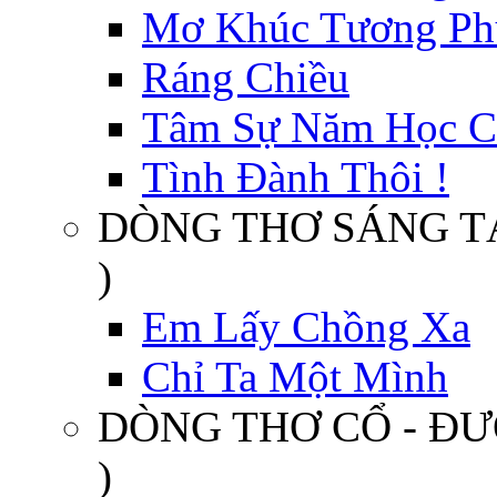
Mơ Khúc Tương Ph
Ráng Chiều
Tâm Sự Năm Học C
Tình Đành Thôi !
DÒNG THƠ SÁNG TẠO 
)
Em Lấy Chồng Xa
Chỉ Ta Một Mình
DÒNG THƠ CỔ - ĐƯỜ
)