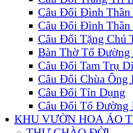
Câu Đối Đình Thần 
Câu Đối Đình Thần 
Câu Đối Tặng Chú 
Bàn Thờ Tổ Đường 
Câu Đối Tam Trụ Di
Câu Đối Chùa Ông
Câu Đối Tín Dụng
Câu Đối Tổ Đường 
KHU VƯỜN HOA ÁO T
THƯ CHÀO ĐỜI