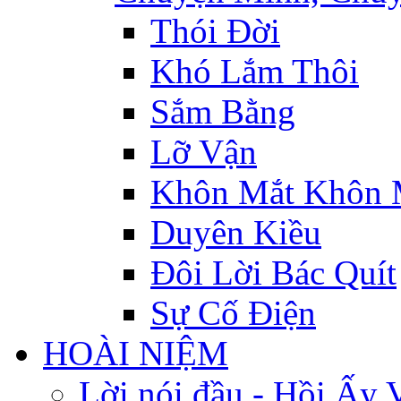
Thói Đời
Khó Lắm Thôi
Sắm Bằng
Lỡ Vận
Khôn Mắt Khôn
Duyên Kiều
Đôi Lời Bác Quít
Sự Cố Điện
HOÀI NIỆM
Lời nói đầu - Hồi Ấy 