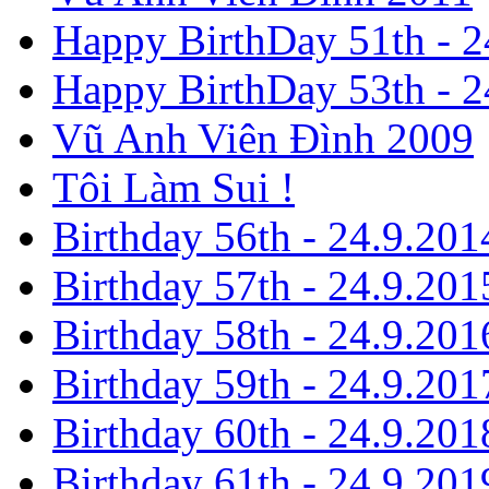
Happy BirthDay 51th - 2
Happy BirthDay 53th - 2
Vũ Anh Viên Đình 2009
Tôi Làm Sui !
Birthday 56th - 24.9.201
Birthday 57th - 24.9.201
Birthday 58th - 24.9.201
Birthday 59th - 24.9.201
Birthday 60th - 24.9.201
Birthday 61th - 24.9.201