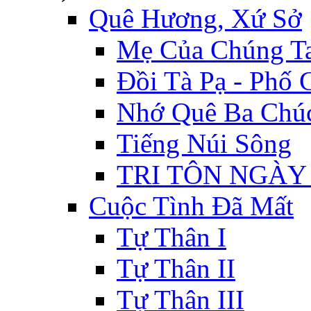
Quê Hương, Xứ Sở
Mẹ Của Chúng T
Đồi Tà Pạ - Phố
Nhớ Quê Ba Chú
Tiếng Núi Sông
TRI TÔN NGÀY
Cuộc Tình Đã Mất
Tự Thân I
Tự Thân II
Tự Thân III