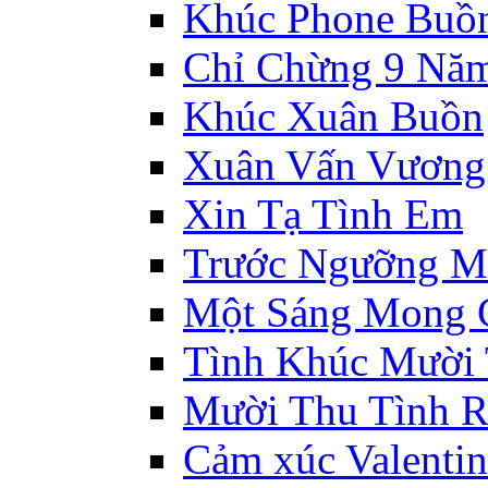
Khúc Phone Buồ
Chỉ Chừng 9 Nă
Khúc Xuân Buồn
Xuân Vấn Vương
Xin Tạ Tình Em
Trước Ngưỡng M
Một Sáng Mong 
Tình Khúc Mười
Mười Thu Tình R
Cảm xúc Valentin