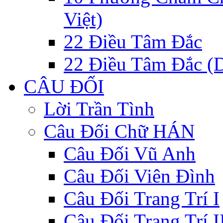
Việt)
22 Điều Tâm Đắc
22 Điều Tâm Đắc (D
CÂU ĐỐI
Lời Trần Tình
Câu Đối Chữ HÁN
Câu Đối Vũ Anh
Câu Đối Viên Đình
Câu Đối Trang Trí I
Câu Đối Trang Trí I