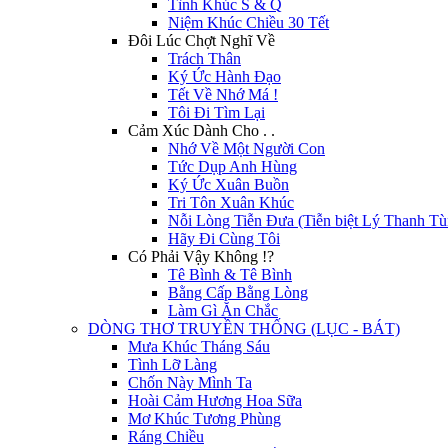
Tình Khúc S & Q
Niệm Khúc Chiều 30 Tết
Đôi Lúc Chợt Nghĩ Về
Trách Thân
Ký Ức Hành Đạo
Tết Về Nhớ Má !
Tôi Đi Tìm Lại
Cảm Xúc Dành Cho . .
Nhớ Về Một Người Con
Tức Dụp Anh Hùng
Ký Ức Xuân Buồn
Tri Tôn Xuân Khúc
Nỗi Lòng Tiễn Đưa (Tiễn biệt Lý Thanh Tù
Hãy Đi Cùng Tôi
Có Phải Vậy Không !?
Tê Bình & Tê Bình
Bằng Cấp Bằng Lòng
Làm Gì Ăn Chắc
DÒNG THƠ TRUYỀN THỐNG (LỤC - BÁT)
Mưa Khúc Tháng Sáu
Tình Lỡ Làng
Chốn Này Mình Ta
Hoài Cảm Hương Hoa Sữa
Mơ Khúc Tương Phùng
Ráng Chiều