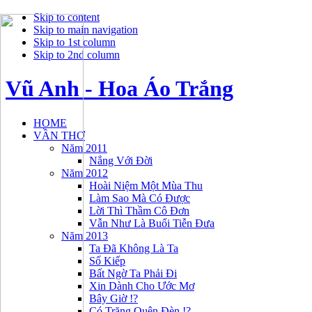
Skip to content
Skip to main navigation
Skip to 1st column
Skip to 2nd column
Vũ Anh - Hoa Áo Trắng
HOME
VẦN THƠ
Năm 2011
Nắng Với Đời
Năm 2012
Hoài Niệm Một Mùa Thu
Làm Sao Mà Có Được
Lời Thì Thầm Cô Đơn
Vẫn Như Là Buổi Tiễn Đưa
Năm 2013
Ta Đã Không Là Ta
Số Kiếp
Bất Ngờ Ta Phải Đi
Xin Dành Cho Ước Mơ
Bây Giờ !?
Có Trăng Quên Đèn !?