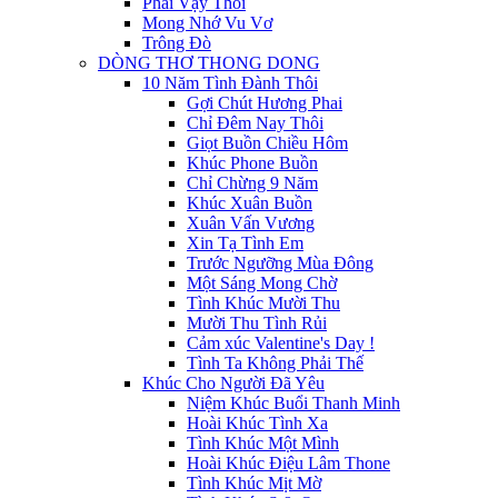
Phải Vậy Thôi
Mong Nhớ Vu Vơ
Trông Đò
DÒNG THƠ THONG DONG
10 Năm Tình Đành Thôi
Gợi Chút Hương Phai
Chỉ Đêm Nay Thôi
Giọt Buồn Chiều Hôm
Khúc Phone Buồn
Chỉ Chừng 9 Năm
Khúc Xuân Buồn
Xuân Vấn Vương
Xin Tạ Tình Em
Trước Ngưỡng Mùa Đông
Một Sáng Mong Chờ
Tình Khúc Mười Thu
Mười Thu Tình Rủi
Cảm xúc Valentine's Day !
Tình Ta Không Phải Thế
Khúc Cho Người Đã Yêu
Niệm Khúc Buổi Thanh Minh
Hoài Khúc Tình Xa
Tình Khúc Một Mình
Hoài Khúc Điệu Lâm Thone
Tình Khúc Mịt Mờ