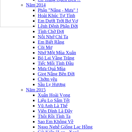
Năm 2014
Phận "Nắng - Mưa" !
Hoài Khúc Tự Tình
Em Dưới Trời Bơ Vơ
Lênh Đênh Phận Đời
Tình Chờ Đợi
Nỗi Nhớ Chỉ Ta
Em Biết Rằng
Cõi Mơ
Nhớ Một Mùa Xuân
Bỏ Lại Vầng Trăng
Tiếc Mối Tình Đầu
Mưa Quá Mùa
Giọt Nắng Bên Đời
Chớm yêu
Sầu Ly Hương
Năm 2015
Xuân Hoài Vọng
Liệu Lo Sắm Tết
Vũ Anh Là Thế
Viên Đình Là Đây
Thôi Rồi Tình Ta
Sao Em Không Về
Ngạo Nghễ Giống Lạc Hồng