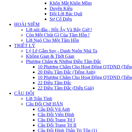
Khôn Mắt Khôn Mồm
Duyên Kiều
Đôi Lời Bác Quít
Sự Cố Điện
HOÀI NIỆM
Lời nói đầu - Hồi Ấy Và Bây Giờ !
Còn Một Chút Gì Của Tâm Hồn !
Lời Ngỏ Cho Một Tâm Hồn
TRIẾT LÝ
Lý Lẽ Gẫm Suy - Danh Ngôn Nhà Ta
Không Gian & Thời Gian
Phương Châm & Những Điều Tâm Đắc
10 Phương Châm Cho Hoạt Động QTDND (Tiến
20 Điều Tâm Đắc (Tiếng Anh)
10 Phương Châm Cho Hoạt Động QTDND (Tiếng
22 Điều Tâm Đắc
22 Điều Tâm Đắc (Diễn Giải)
CÂU ĐỐI
Lời Trần Tình
Câu Đối Chữ HÁN
Câu Đối Vũ Anh
Câu Đối Viên Đình
Câu Đối Trang Trí I
Câu Đối Trang Trí II
Câu Đối Đình Thần Tri Tôn (1)