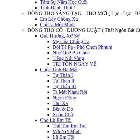
Tâm Sự Năm Học Cuối
Tình Đành Thôi !
DÒNG THƠ SÁNG TẠO - THƠ MỚI ( Lục - Lục - Bát
Em Lấy Chồng Xa
Chỉ Ta Một Mình
DÒNG THƠ CỔ - ĐƯỜNG LUẬT ( Thất Ngôn Bát Cú
Quê Hương, Xứ Sở
Mẹ Của Chúng Ta
Đồi Tà Pạ - Phố Chơn Phnum
Nhớ Quê Ba Chúc
Tiếng Núi Sông
TRI TÔN NGÀY VỀ
Cuộc Tình Đã Mất
Tự Thân I
Tự Thân II
Tự Thân III
Ta Mất Nhau Rồi
Ngọn Đông
Thu Xa
Bến & Đò
Xuân Chờ
Cho Lũ Em Tôi
Trái Tim Em Trai
Với Nơi Mình
Lũ Em Tôi