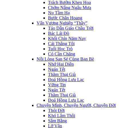
Trách Bướm Khen Hoa
Chớm Nắng Ngâu Mưa
Nụ Tầm Hạ
Bước Chân Hoang
Vấn Vương Nghiệp “Thầy”
Táo Dẫn Giáo Chầu Trời
Bác Lái Đò
Khối Chín Năm Nay
Cái Thằng Tôi
Tuổi Học Trò
Có Cần Chăng
Nỗi Lòng San Sẻ Cùng Bạn Bè
Nhớ Hai Diên
Ngán Tết
Thăm Thại Già
Đoá Hồng Lưu Lạc
Vững Tin
Ngán Tết
Thăm Thại Già
Đoá Hồng Lưu Lạc
Chuyện Mình, Chuyện Người, Chuyện Đời
Thói Đời
Khó Lắm Thôi
Sắm Bằng
Lỡ Vận