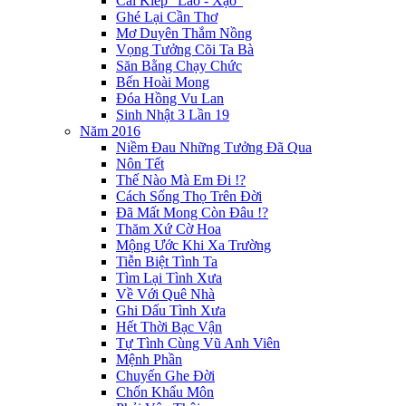
Cái Kiếp "Lao - Xạo"
Ghé Lại Cần Thơ
Mơ Duyên Thắm Nồng
Vọng Tưởng Cõi Ta Bà
Săn Bằng Chạy Chức
Bến Hoài Mong
Đóa Hồng Vu Lan
Sinh Nhật 3 Lần 19
Năm 2016
Niềm Đau Những Tưởng Đã Qua
Nôn Tết
Thế Nào Mà Em Đi !?
Cách Sống Thọ Trên Đời
Đã Mất Mong Còn Đâu !?
Thăm Xứ Cờ Hoa
Mộng Ước Khi Xa Trường
Tiễn Biệt Tình Ta
Tìm Lại Tình Xưa
Về Với Quê Nhà
Ghi Dấu Tình Xưa
Hết Thời Bạc Vận
Tự Tình Cùng Vũ Anh Viên
Mệnh Phần
Chuyến Ghe Đời
Chốn Khẩu Môn