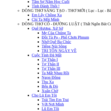
Tâm Sự Năm Học Cuối
Tình Đành Thôi !
DÒNG THƠ SÁNG TẠO - THƠ MỚI ( Lục - Lục - Bát
Em Lấy Chồng Xa
Chỉ Ta Một Mình
DÒNG THƠ CỔ - ĐƯỜNG LUẬT ( Thất Ngôn Bát Cú
Quê Hương, Xứ Sở
Mẹ Của Chúng Ta
Đồi Tà Pạ - Phố Chơn Phnum
Nhớ Quê Ba Chúc
Tiếng Núi Sông
TRI TÔN NGÀY VỀ
Cuộc Tình Đã Mất
Tự Thân I
Tự Thân II
Tự Thân III
Ta Mất Nhau Rồi
Ngọn Đông
Thu Xa
Bến & Đò
Xuân Chờ
Cho Lũ Em Tôi
Trái Tim Em Trai
Với Nơi Mình
Lũ Em Tôi