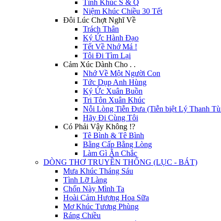
Tình Khúc S & Q
Niệm Khúc Chiều 30 Tết
Đôi Lúc Chợt Nghĩ Về
Trách Thân
Ký Ức Hành Đạo
Tết Về Nhớ Má !
Tôi Đi Tìm Lại
Cảm Xúc Dành Cho . .
Nhớ Về Một Người Con
Tức Dụp Anh Hùng
Ký Ức Xuân Buồn
Tri Tôn Xuân Khúc
Nỗi Lòng Tiễn Đưa (Tiễn biệt Lý Thanh Tù
Hãy Đi Cùng Tôi
Có Phải Vậy Không !?
Tê Bình & Tê Bình
Bằng Cấp Bằng Lòng
Làm Gì Ăn Chắc
DÒNG THƠ TRUYỀN THỐNG (LỤC - BÁT)
Mưa Khúc Tháng Sáu
Tình Lỡ Làng
Chốn Này Mình Ta
Hoài Cảm Hương Hoa Sữa
Mơ Khúc Tương Phùng
Ráng Chiều