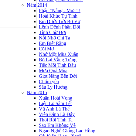
Năm 2014
Phận "Nắng - Mưa" !
Hoài Khúc Tự Tình
Em Dưới Trời Bơ Vơ
Lênh Đênh Phận Đời
Tình Chờ Đợi
Nỗi Nhớ Chỉ Ta
Em Biết Rằng
Cõi Mơ
Nhớ Một Mùa Xuân
Bỏ Lại Vầng Trăng
Tiếc Mối Tình Đầu
Mưa Quá Mùa
Giọt Nắng Bên Đời
Chớm yêu
Sầu Ly Hương
Năm 2015
Xuân Hoài Vọng
Liệu Lo Sắm Tết
Vũ Anh Là Thế
Viên Đình Là Đây
Thôi Rồi Tình Ta
Sao Em Không Về
Ngạo Nghễ Giống Lạc Hồng