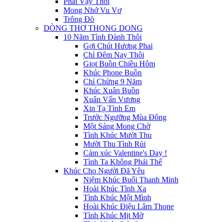
Phải Vậy Thôi
Mong Nhớ Vu Vơ
Trông Đò
DÒNG THƠ THONG DONG
10 Năm Tình Đành Thôi
Gợi Chút Hương Phai
Chỉ Đêm Nay Thôi
Giọt Buồn Chiều Hôm
Khúc Phone Buồn
Chỉ Chừng 9 Năm
Khúc Xuân Buồn
Xuân Vấn Vương
Xin Tạ Tình Em
Trước Ngưỡng Mùa Đông
Một Sáng Mong Chờ
Tình Khúc Mười Thu
Mười Thu Tình Rủi
Cảm xúc Valentine's Day !
Tình Ta Không Phải Thế
Khúc Cho Người Đã Yêu
Niệm Khúc Buổi Thanh Minh
Hoài Khúc Tình Xa
Tình Khúc Một Mình
Hoài Khúc Điệu Lâm Thone
Tình Khúc Mịt Mờ