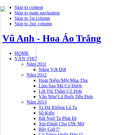
Skip to content
Skip to main navigation
Skip to 1st column
Skip to 2nd column
Vũ Anh - Hoa Áo Trắng
HOME
VẦN THƠ
Năm 2011
Nắng Với Đời
Năm 2012
Hoài Niệm Một Mùa Thu
Làm Sao Mà Có Được
Lời Thì Thầm Cô Đơn
Vẫn Như Là Buổi Tiễn Đưa
Năm 2013
Ta Đã Không Là Ta
Số Kiếp
Bất Ngờ Ta Phải Đi
Xin Dành Cho Ước Mơ
Bây Giờ !?
Có Trăng Quên Đèn !?