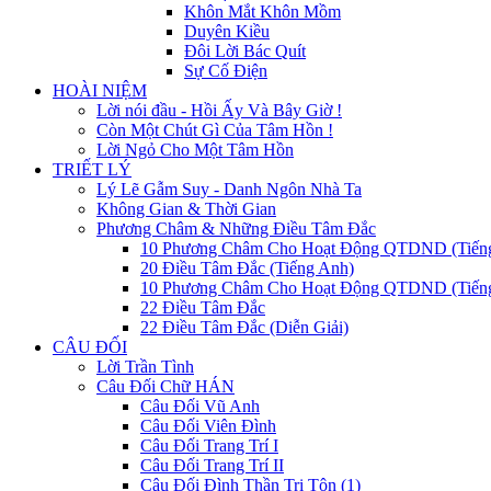
Khôn Mắt Khôn Mồm
Duyên Kiều
Đôi Lời Bác Quít
Sự Cố Điện
HOÀI NIỆM
Lời nói đầu - Hồi Ấy Và Bây Giờ !
Còn Một Chút Gì Của Tâm Hồn !
Lời Ngỏ Cho Một Tâm Hồn
TRIẾT LÝ
Lý Lẽ Gẫm Suy - Danh Ngôn Nhà Ta
Không Gian & Thời Gian
Phương Châm & Những Điều Tâm Đắc
10 Phương Châm Cho Hoạt Động QTDND (Tiến
20 Điều Tâm Đắc (Tiếng Anh)
10 Phương Châm Cho Hoạt Động QTDND (Tiếng
22 Điều Tâm Đắc
22 Điều Tâm Đắc (Diễn Giải)
CÂU ĐỐI
Lời Trần Tình
Câu Đối Chữ HÁN
Câu Đối Vũ Anh
Câu Đối Viên Đình
Câu Đối Trang Trí I
Câu Đối Trang Trí II
Câu Đối Đình Thần Tri Tôn (1)