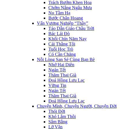
Trách Bướm Khen Hoa
Chớm Nắng Ngâu Mưa
Nụ Tầm Hạ
Bước Chân Hoang
Vấn Vương Nghiệp “Thầy”
Táo Dẫn Giáo Chầu Trời
Bác Lái Đò
Khối Chín Năm Nay
Cái Thằng Tôi
Tuổi Học Trò
Có Cần Chăng
Nỗi Lòng San Sẻ Cùng Bạn Bè
Nhớ Hai Diên
Ngán Tết
Thăm Thại Già
Đoá Hồng Lưu Lạc
Vững Tin
Ngán Tết
Thăm Thại Già
Đoá Hồng Lưu Lạc
Chuyện Mình, Chuyện Người, Chuyện Đời
Thói Đời
Khó Lắm Thôi
Sắm Bằng
Lỡ Vận