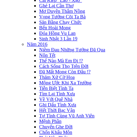
Cái Kiếp "Lao - Xạo"
Ghé Lại Cần Thơ
Mơ Duyên Thắm Nồng
Vọng Tưởng Cõi Ta Bà
Săn Bằng Chạy Chức
Bến Hoài Mong
Đóa Hồng Vu Lan
Sinh Nhật 3 Lần 19
Năm 2016
Niềm Đau Những Tưởng Đã Qua
Nôn Tết
Thế Nào Mà Em Đi !?
Cách Sống Thọ Trên Đời
Đã Mất Mong Còn Đâu !?
Thăm Xứ Cờ Hoa
Mộng Ước Khi Xa Trường
Tiễn Biệt Tình Ta
Tìm Lại Tình Xưa
Về Với Quê Nhà
Ghi Dấu Tình Xưa
Hết Thời Bạc Vận
Tự Tình Cùng Vũ Anh Viên
Mệnh Phần
Chuyến Ghe Đời
Chốn Khẩu Môn