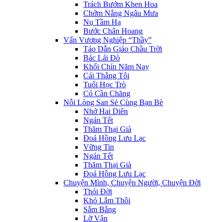
Trách Bướm Khen Hoa
Chớm Nắng Ngâu Mưa
Nụ Tầm Hạ
Bước Chân Hoang
Vấn Vương Nghiệp “Thầy”
Táo Dẫn Giáo Chầu Trời
Bác Lái Đò
Khối Chín Năm Nay
Cái Thằng Tôi
Tuổi Học Trò
Có Cần Chăng
Nỗi Lòng San Sẻ Cùng Bạn Bè
Nhớ Hai Diên
Ngán Tết
Thăm Thại Già
Đoá Hồng Lưu Lạc
Vững Tin
Ngán Tết
Thăm Thại Già
Đoá Hồng Lưu Lạc
Chuyện Mình, Chuyện Người, Chuyện Đời
Thói Đời
Khó Lắm Thôi
Sắm Bằng
Lỡ Vận