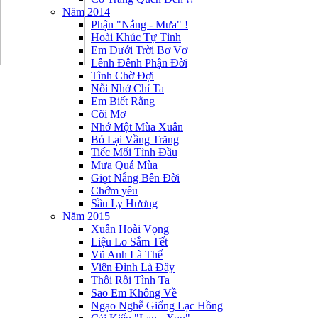
Năm 2014
Phận "Nắng - Mưa" !
Hoài Khúc Tự Tình
Em Dưới Trời Bơ Vơ
Lênh Đênh Phận Đời
Tình Chờ Đợi
Nỗi Nhớ Chỉ Ta
Em Biết Rằng
Cõi Mơ
Nhớ Một Mùa Xuân
Bỏ Lại Vầng Trăng
Tiếc Mối Tình Đầu
Mưa Quá Mùa
Giọt Nắng Bên Đời
Chớm yêu
Sầu Ly Hương
Năm 2015
Xuân Hoài Vọng
Liệu Lo Sắm Tết
Vũ Anh Là Thế
Viên Đình Là Đây
Thôi Rồi Tình Ta
Sao Em Không Về
Ngạo Nghễ Giống Lạc Hồng