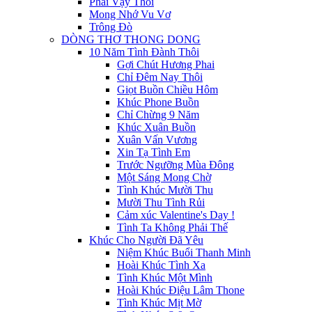
Phải Vậy Thôi
Mong Nhớ Vu Vơ
Trông Đò
DÒNG THƠ THONG DONG
10 Năm Tình Đành Thôi
Gợi Chút Hương Phai
Chỉ Đêm Nay Thôi
Giọt Buồn Chiều Hôm
Khúc Phone Buồn
Chỉ Chừng 9 Năm
Khúc Xuân Buồn
Xuân Vấn Vương
Xin Tạ Tình Em
Trước Ngưỡng Mùa Đông
Một Sáng Mong Chờ
Tình Khúc Mười Thu
Mười Thu Tình Rủi
Cảm xúc Valentine's Day !
Tình Ta Không Phải Thế
Khúc Cho Người Đã Yêu
Niệm Khúc Buổi Thanh Minh
Hoài Khúc Tình Xa
Tình Khúc Một Mình
Hoài Khúc Điệu Lâm Thone
Tình Khúc Mịt Mờ