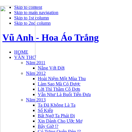
Skip to content
Skip to main navigation
Skip to 1st column
Skip to 2nd column
Vũ Anh - Hoa Áo Trắng
HOME
VẦN THƠ
Năm 2011
Nắng Với Đời
Năm 2012
Hoài Niệm Một Mùa Thu
Làm Sao Mà Có Được
Lời Thì Thầm Cô Đơn
Vẫn Như Là Buổi Tiễn Đưa
Năm 2013
Ta Đã Không Là Ta
Số Kiếp
Bất Ngờ Ta Phải Đi
Xin Dành Cho Ước Mơ
Bây Giờ !?
Có Trăng Quên Đèn !?