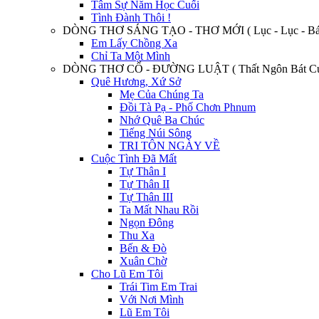
Tâm Sự Năm Học Cuối
Tình Đành Thôi !
DÒNG THƠ SÁNG TẠO - THƠ MỚI ( Lục - Lục - Bát
Em Lấy Chồng Xa
Chỉ Ta Một Mình
DÒNG THƠ CỔ - ĐƯỜNG LUẬT ( Thất Ngôn Bát Cú
Quê Hương, Xứ Sở
Mẹ Của Chúng Ta
Đồi Tà Pạ - Phố Chơn Phnum
Nhớ Quê Ba Chúc
Tiếng Núi Sông
TRI TÔN NGÀY VỀ
Cuộc Tình Đã Mất
Tự Thân I
Tự Thân II
Tự Thân III
Ta Mất Nhau Rồi
Ngọn Đông
Thu Xa
Bến & Đò
Xuân Chờ
Cho Lũ Em Tôi
Trái Tim Em Trai
Với Nơi Mình
Lũ Em Tôi