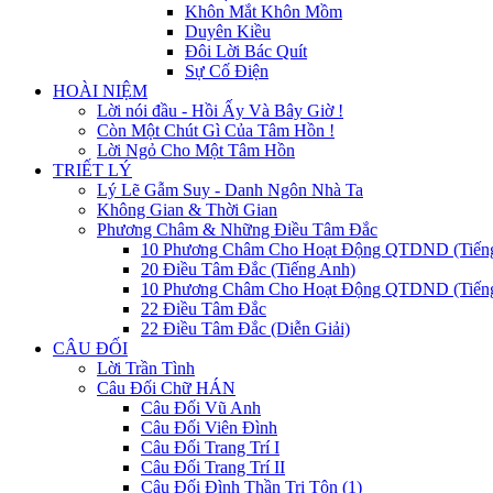
Khôn Mắt Khôn Mồm
Duyên Kiều
Đôi Lời Bác Quít
Sự Cố Điện
HOÀI NIỆM
Lời nói đầu - Hồi Ấy Và Bây Giờ !
Còn Một Chút Gì Của Tâm Hồn !
Lời Ngỏ Cho Một Tâm Hồn
TRIẾT LÝ
Lý Lẽ Gẫm Suy - Danh Ngôn Nhà Ta
Không Gian & Thời Gian
Phương Châm & Những Điều Tâm Đắc
10 Phương Châm Cho Hoạt Động QTDND (Tiến
20 Điều Tâm Đắc (Tiếng Anh)
10 Phương Châm Cho Hoạt Động QTDND (Tiếng
22 Điều Tâm Đắc
22 Điều Tâm Đắc (Diễn Giải)
CÂU ĐỐI
Lời Trần Tình
Câu Đối Chữ HÁN
Câu Đối Vũ Anh
Câu Đối Viên Đình
Câu Đối Trang Trí I
Câu Đối Trang Trí II
Câu Đối Đình Thần Tri Tôn (1)