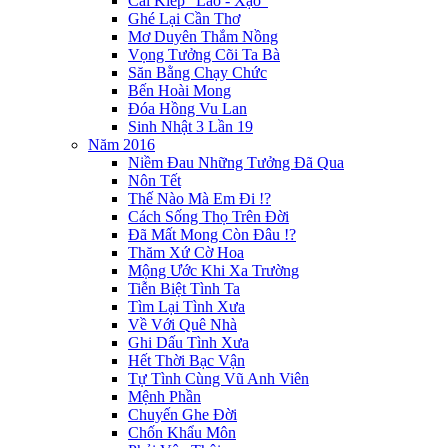
Cái Kiếp "Lao - Xạo"
Ghé Lại Cần Thơ
Mơ Duyên Thắm Nồng
Vọng Tưởng Cõi Ta Bà
Săn Bằng Chạy Chức
Bến Hoài Mong
Đóa Hồng Vu Lan
Sinh Nhật 3 Lần 19
Năm 2016
Niềm Đau Những Tưởng Đã Qua
Nôn Tết
Thế Nào Mà Em Đi !?
Cách Sống Thọ Trên Đời
Đã Mất Mong Còn Đâu !?
Thăm Xứ Cờ Hoa
Mộng Ước Khi Xa Trường
Tiễn Biệt Tình Ta
Tìm Lại Tình Xưa
Về Với Quê Nhà
Ghi Dấu Tình Xưa
Hết Thời Bạc Vận
Tự Tình Cùng Vũ Anh Viên
Mệnh Phần
Chuyến Ghe Đời
Chốn Khẩu Môn