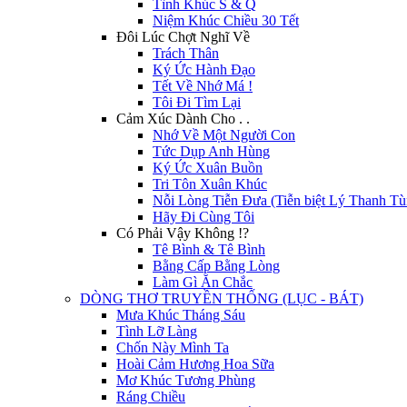
Tình Khúc S & Q
Niệm Khúc Chiều 30 Tết
Đôi Lúc Chợt Nghĩ Về
Trách Thân
Ký Ức Hành Đạo
Tết Về Nhớ Má !
Tôi Đi Tìm Lại
Cảm Xúc Dành Cho . .
Nhớ Về Một Người Con
Tức Dụp Anh Hùng
Ký Ức Xuân Buồn
Tri Tôn Xuân Khúc
Nỗi Lòng Tiễn Đưa (Tiễn biệt Lý Thanh Tù
Hãy Đi Cùng Tôi
Có Phải Vậy Không !?
Tê Bình & Tê Bình
Bằng Cấp Bằng Lòng
Làm Gì Ăn Chắc
DÒNG THƠ TRUYỀN THỐNG (LỤC - BÁT)
Mưa Khúc Tháng Sáu
Tình Lỡ Làng
Chốn Này Mình Ta
Hoài Cảm Hương Hoa Sữa
Mơ Khúc Tương Phùng
Ráng Chiều